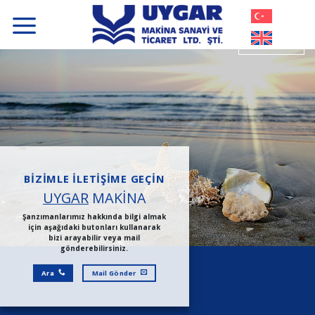
İçeriğe
atla
BIZIMLE İLETIŞIME GEÇIN
UYGAR
MAKİNA
Şanzımanlarımız hakkında bilgi almak
için aşağıdaki butonları kullanarak
bizi arayabilir veya mail
gönderebilirsiniz.
Ara
Mail Gönder