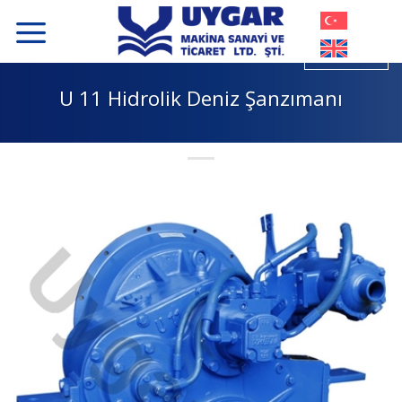
İçeriğe
atla
U 11 Hidrolik Deniz Şanzımanı