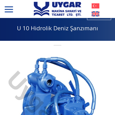
İçeriğe
atla
U 10 Hidrolik Deniz Şanzımanı