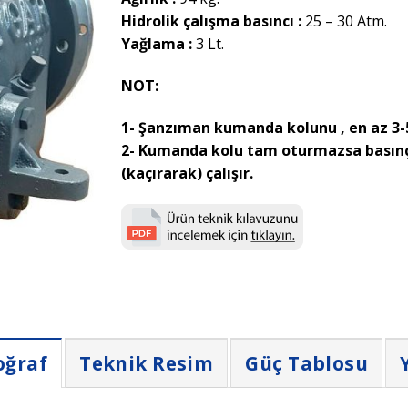
Hidrolik çalışma basıncı :
25 – 30 Atm.
Yağlama :
3 Lt.
NOT:
1- Şanzıman kumanda kolunu , en az 3-5
2- Kumanda kolu tam oturmazsa basınç
(kaçırarak) çalışır.
oğraf
Teknik Resim
Güç Tablosu