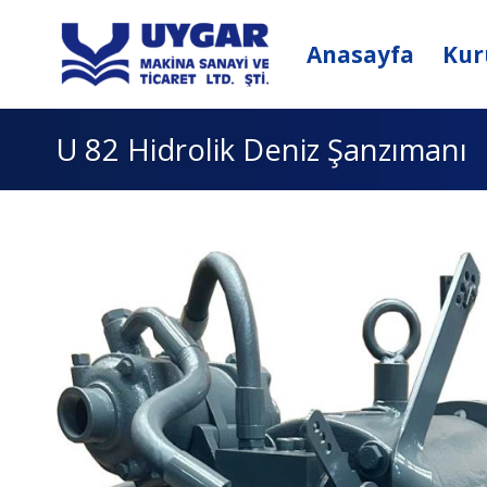
İçeriğe
atla
Anasayfa
Kur
U 82 Hidrolik Deniz Şanzımanı